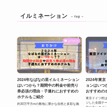
イルミネーション
– tag –
おでかけ
2024年なばなの里イルミネーション
2024年東
はいつから？期間中の料金や前売り
ョンはいつ
券必須の理由・子連れにおすすめの
おすすめの
ホテルもご紹介
東京ドイツ村
ジした全国テー
約30万平方mの敷地に豊かな自然と多彩な施