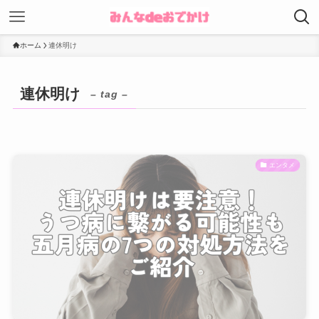
ホーム
連休明け
連休明け
– tag –
エンタメ