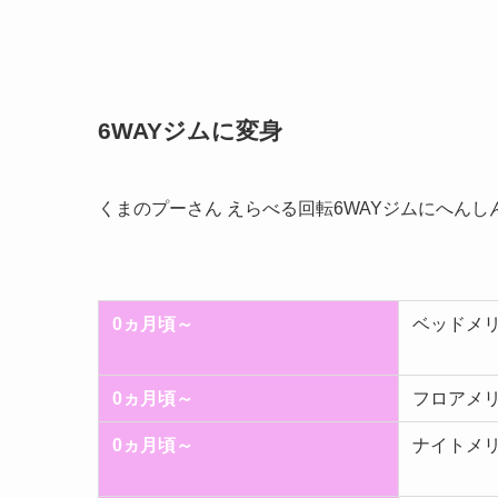
6WAYジムに変身
くまのプーさん えらべる回転6WAYジムにへん
0ヵ月頃～
ベッドメ
0ヵ月頃～
フロアメ
0ヵ月頃～
ナイトメ