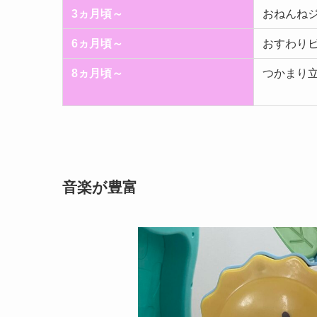
3ヵ月頃～
おねんね
6ヵ月頃～
おすわり
8ヵ月頃～
つかまり
音楽が豊富