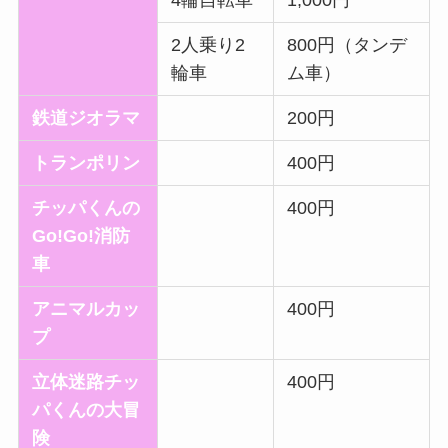
2人乗り2
800円（タンデ
輪車
ム車）
鉄道ジオラマ
200円
トランポリン
400円
チッパくんの
400円
Go!Go!消防
車
アニマルカッ
400円
プ
立体迷路チッ
400円
パくんの大冒
険