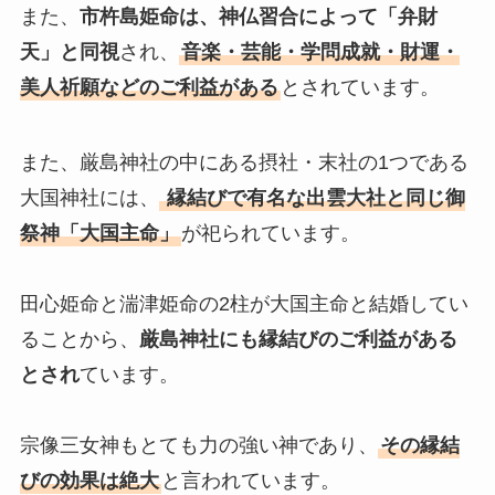
また、
市杵島姫命は、神仏習合によって「弁財
天」と同視
され、
音楽・芸能・学問成就・財運・
美人祈願などのご利益がある
とされています。
また、厳島神社の中にある摂社・末社の1つである
大国神社には、
縁結びで有名な出雲大社と同じ御
祭神「大国主命」
が祀られています。
田心姫命と湍津姫命の2柱が大国主命と結婚してい
ることから、
厳島神社にも縁結びのご利益がある
とされ
ています。
宗像三女神もとても力の強い神であり、
その縁結
びの効果は絶大
と言われています。