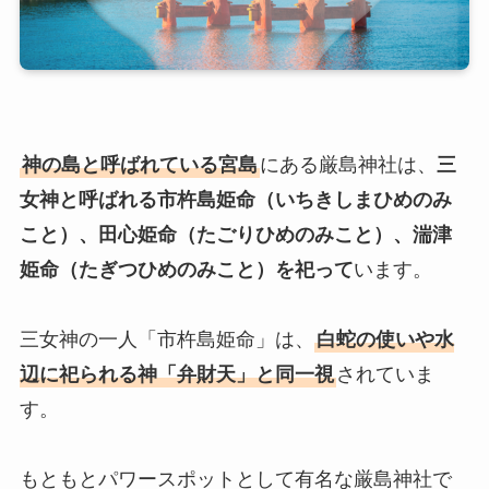
神の島と呼ばれている宮島
にある厳島神社は、
三
女神と呼ばれる市杵島姫命（いちきしまひめのみ
こと）、田心姫命（たごりひめのみこと）、湍津
姫命（たぎつひめのみこと）を祀って
います。
三女神の一人「市杵島姫命」は、
白蛇の使いや水
辺に祀られる神「弁財天」と同一視
されていま
す。
もともとパワースポットとして有名な厳島神社で