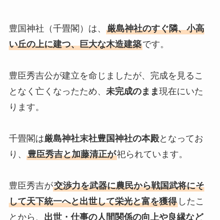
豊国神社（千畳閣）は、
厳島神社のすぐ隣、小高
い丘の上に建つ、巨大な木造建築
です。
豊臣秀吉公が建立を命じましたが、完成を見るこ
となく亡くなったため、
未完成のまま
現在にいた
ります。
千畳閣は
厳島神社末社豊国神社の本殿
となってお
り、
豊臣秀吉と加藤清正が
祀られています。
豊臣秀吉が
交渉力を武器に農民から戦国武将にそ
して天下統一へと出世して栄光と富を獲得
したこ
とから、
出世・仕事の人間関係の向上や良縁など