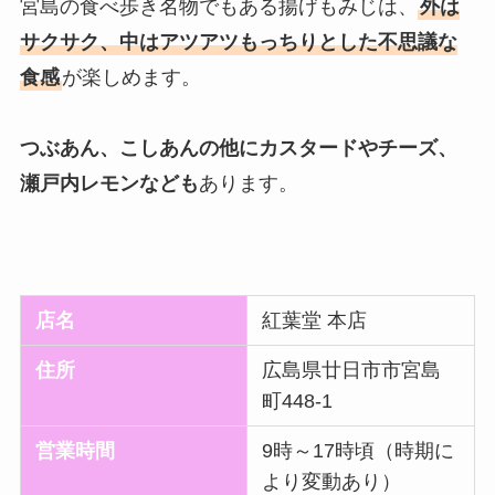
宮島の食べ歩き名物でもある揚げもみじは、
外は
サクサク、中はアツアツもっちりとした不思議な
食感
が楽しめます。
つぶあん、こしあんの他にカスタードやチーズ、
瀬戸内レモンなども
あります。
店名
紅葉堂 本店
住所
広島県廿日市市宮島
町448-1
営業時間
9時～17時頃（時期に
より変動あり）