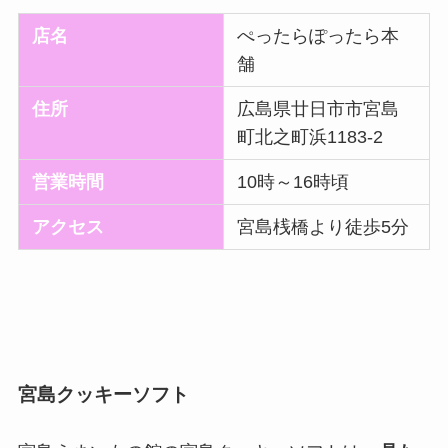
店名
ぺったらぽったら本
舗
住所
広島県廿日市市宮島
町北之町浜1183-2
営業時間
10時～16時頃
アクセス
宮島桟橋より徒歩5分
宮島クッキーソフト