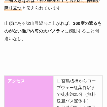
一番大きな岩は「神の磐座石」と言われ、神様が
降り立つ
と伝えられています。
山頂にある弥山展望台に上がれば、
360度の遮るも
のがない瀬戸内海の大パノラマ
に感動すること間
違いなし。
アクセス
1. 宮島桟橋からロー
プウェー紅葉谷駅ま
で徒歩約25分（無料
送迎バス運休中）