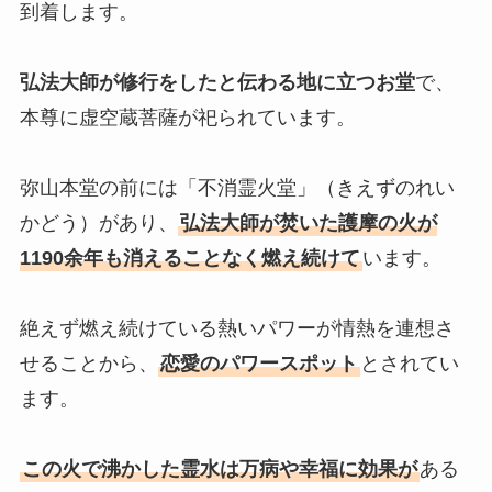
到着します。
弘法大師が修行をしたと伝わる地に立つお堂
で、
本尊に虚空蔵菩薩が祀られています。
弥山本堂の前には「不消霊火堂」（きえずのれい
かどう）があり、
弘法大師が焚いた護摩の火が
1190余年も消えることなく燃え続けて
います。
絶えず燃え続けている熱いパワーが情熱を連想さ
せることから、
恋愛のパワースポット
とされてい
ます。
この火で沸かした霊水は万病や幸福に効果が
ある