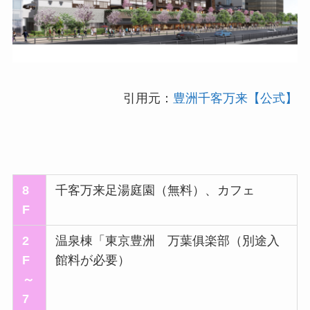
引用元：
豊洲千客万来【公式】
8
千客万来足湯庭園（無料）、カフェ
F
2
温泉棟「東京豊洲 万葉俱楽部（別途入
F
館料が必要）
～
7