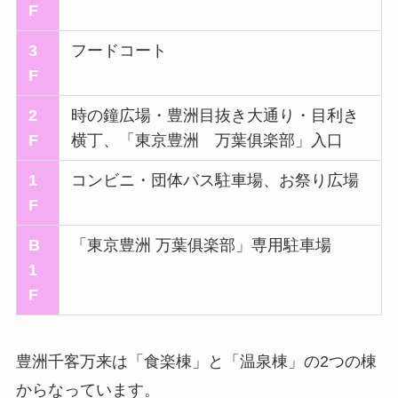
F
3
フードコート
F
2
時の鐘広場・豊洲目抜き大通り・目利き
F
横丁、「東京豊洲 万葉俱楽部」入口
1
コンビニ・団体バス駐車場、お祭り広場
F
B
「東京豊洲 万葉俱楽部」専用駐車場
1
F
豊洲千客万来は「食楽棟」と「温泉棟」の2つの棟
からなっています。