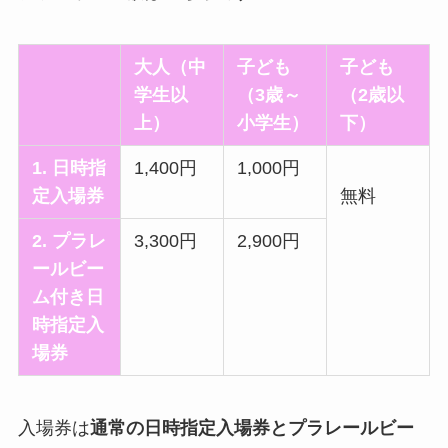
大人（中
子ども
子ども
学生以
（3歳～
（2歳以
上）
小学生）
下）
1. 日時指
1,400円
1,000円
定入場券
無料
2.
プラレ
3,300円
2,900円
ールビー
ム付き日
時指定入
場券
入場券は
通常の日時指定入場券とプラレールビー