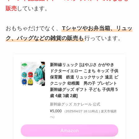
販売
しています。
おもちゃだけでなく、
Tシャツやお弁当箱、リュッ
ク、バッグなどの雑貨の販売も
行っています。
新幹線リュック [はやぶさ かがやき
ドクターイエロー こまち キッズ 子供
保育園 鉄道 リュックサック 遠足 ピ
クニック 幼稚園 男の子 プレゼント
新幹線グッズ ギフト 子ども 子供用 5
歳 4歳 3歳 2歳]
新幹線グッズ カナレール 公式
¥5,000
（2025/04/27 16:11時点 | 楽天市場調
べ）
Amazon