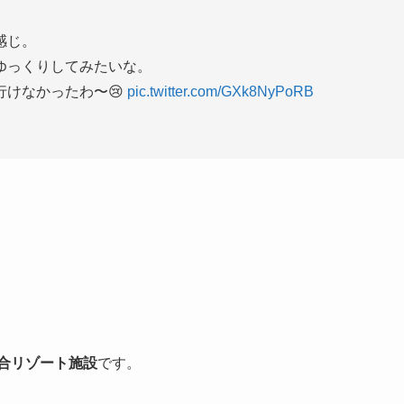
感じ。
ゆっくりしてみたいな。
行けなかったわ〜😢
pic.twitter.com/GXk8NyPoRB
合リゾート施設
です。