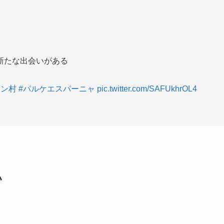
新たな出会いがある
イン村
#パルケエスパーニャ
pic.twitter.com/SAFUkhrOL4
い