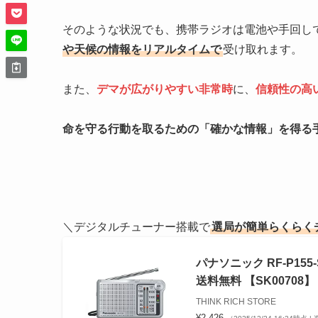
そのような状況でも、携帯ラジオは電池や手回し
や天候の情報をリアルタイムで
受け取れます。
また、
デマが広がりやすい非常時
に、
信頼性の高
命を守る行動を取るための「確かな情報」を得る
＼デジタルチューナー搭載で
選局が簡単らくらく
パナソニック RF-P15
送料無料 【SK00708】
THINK RICH STORE
¥2,426