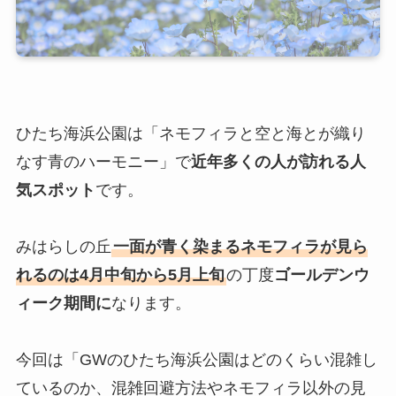
ひたち海浜公園は「ネモフィラと空と海とが織り
なす青のハーモニー」で
近年多くの人が訪れる人
気スポット
です。
みはらしの丘
一面が青く染まるネモフィラが見ら
れるのは4月中旬から5月上旬
の丁度
ゴールデンウ
ィーク期間に
なります。
今回は「GWのひたち海浜公園はどのくらい混雑し
ているのか、混雑回避方法やネモフィラ以外の見