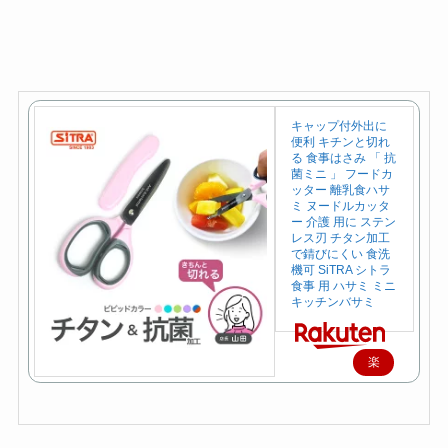
キャップ付外出に
便利 キチンと切れ
る 食事はさみ 「 抗
菌ミニ 」 フードカ
ッター 離乳食ハサ
ミ ヌードルカッタ
ー 介護 用に ステン
レス刃 チタン加工
で錆びにくい 食洗
機可 SiTRA シトラ
食事 用 ハサミ ミニ
キッチンバサミ
楽
天
で
購