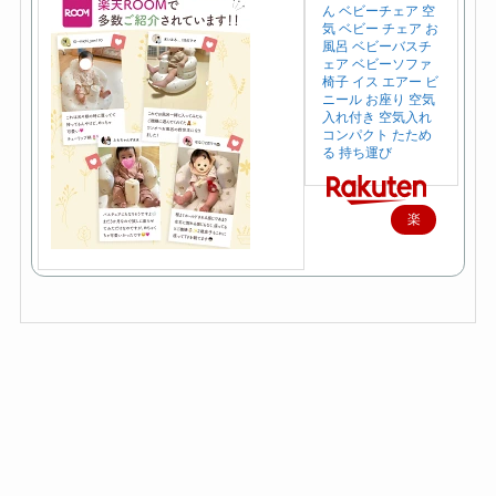
ん ベビーチェア 空
気 ベビー チェア お
風呂 ベビーバスチ
ェア ベビーソファ
椅子 イス エアー ビ
ニール お座り 空気
入れ付き 空気入れ
コンパクト たため
る 持ち運び
楽
天
で
購
入