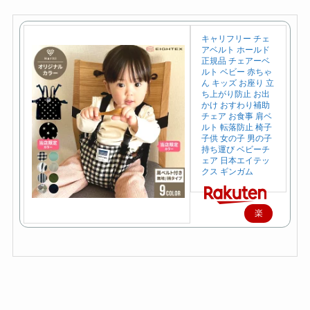
キャリフリー チェ
アベルト ホールド
正規品 チェアーベ
ルト ベビー 赤ちゃ
ん キッズ お座り 立
ち上がり防止 お出
かけ おすわり補助
チェア お食事 肩ベ
ルト 転落防止 椅子
子供 女の子 男の子
持ち運び ベビーチ
ェア 日本エイテッ
クス ギンガム
楽
天
で
購
入