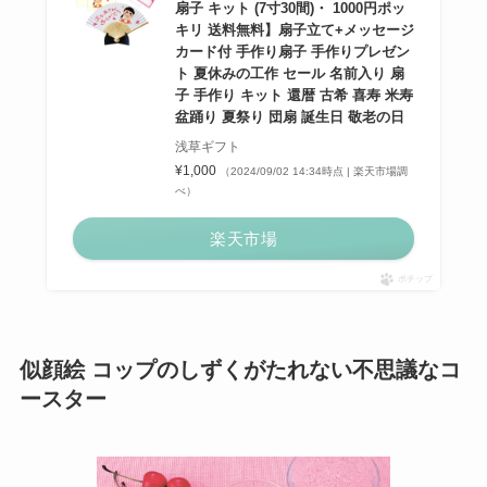
扇子 キット (7寸30間)・ 1000円ポッ
キリ 送料無料】扇子立て+メッセージ
カード付 手作り扇子 手作りプレゼン
ト 夏休みの工作 セール 名前入り 扇
子 手作り キット 還暦 古希 喜寿 米寿
盆踊り 夏祭り 団扇 誕生日 敬老の日
浅草ギフト
¥1,000
（2024/09/02 14:34時点 | 楽天市場調
べ）
楽天市場
ポチップ
似顔絵 コップのしずくがたれない不思議なコ
ースター