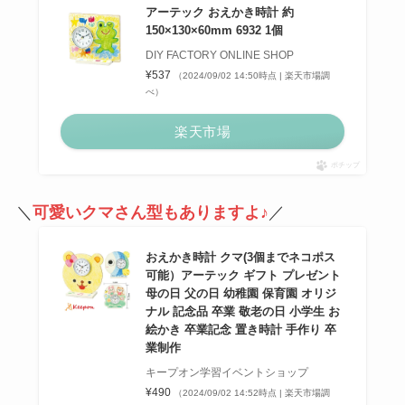
アーテック おえかき時計 約
150×130×60mm 6932 1個
DIY FACTORY ONLINE SHOP
¥537
（2024/09/02 14:50時点 | 楽天市場調
べ）
楽天市場
ポチップ
＼
可愛いクマさん型もありますよ♪
／
おえかき時計 クマ(3個までネコポス
可能）アーテック ギフト プレゼント
母の日 父の日 幼稚園 保育園 オリジ
ナル 記念品 卒業 敬老の日 小学生 お
絵かき 卒業記念 置き時計 手作り 卒
業制作
キープオン学習イベントショップ
¥490
（2024/09/02 14:52時点 | 楽天市場調