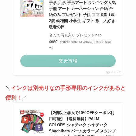
手形 足形 手形アート ランキング人気
手型 アート カーネーション 台紙 台
紙のみ プレゼント 子供 ママ 0歳 1歳
2歳 幼稚園 小学生 ギフト 孫 大好き
敬老の日
名入れ 写真入り プレゼント nao
¥880
（2024/09/02 14:43時点 | 楽天市場調
べ）
楽天市場
ポチップ
＼
インクは別売りなの手形専用のインクがあると
便利！
／
【2個以上購入で10%OFFクーポン利
用可能】【送料無料】PALM
COLORS シャチハタ シヤチハタ
Shachihata パームカラーズ スタンプ