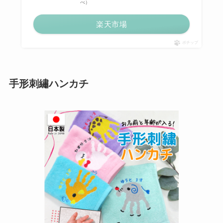
べ）
楽天市場
ポチップ
手形刺繡ハンカチ