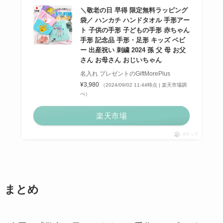
＼敬老の日 早得 限定無料ラッピング
袋／ ハンカチ ハンドタオル 手形アー
ト 子供の手形 子どもの手形 赤ちゃん
手形 記念品 手形・足形 キッズ ベビ
ー 出産祝い 刺繍 2024 孫 父 母 お父
さん お母さん おじいちゃん
名入れ プレゼントのGiftMorePlus
¥3,980
（2024/09/02 11:44時点 | 楽天市場調
べ）
楽天市場
ポチップ
まとめ