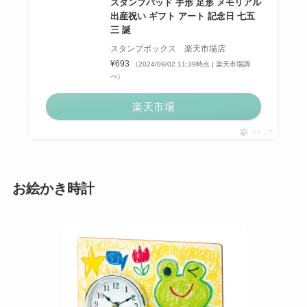
スタンプパッド 手形 足形 メモリアル
出産祝い ギフト アート 記念日 七五
三 誕
スタンプボックス 楽天市場店
¥693
（2024/09/02 11:39時点 | 楽天市場調
べ）
楽天市場
ポチップ
お絵かき時計