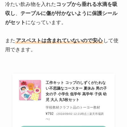
冷たい飲み物を入れた
コップから垂れる水滴を吸
収し
、
テーブルに傷が付かないように保護シール
がセット
になっています。
また
アスベストは含まれていないので安心
して使
用できます。
工作キット コップのしずくがたれな
い不思議なコースター 夏休み 男の子
女の子 小学生 低学年 高学年 子供 幼
児 大人 丸5枚セット
学校教材クラフト品のトーヨー教材
¥792
（2024/09/02 12:21時点 | 楽天市場調
べ）