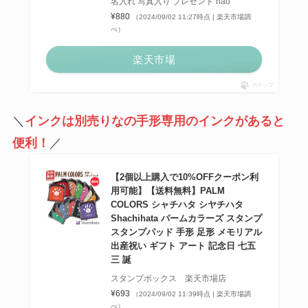
名入れ 写真入り プレゼント nao
¥880
（2024/09/02 11:27時点 | 楽天市場調
べ）
楽天市場
ポチップ
＼
インクは別売りなの手形専用のインクがあると
便利！
／
【2個以上購入で10%OFFクーポン利
用可能】【送料無料】PALM
COLORS シャチハタ シヤチハタ
Shachihata パームカラーズ スタンプ
スタンプパッド 手形 足形 メモリアル
出産祝い ギフト アート 記念日 七五
三 誕
スタンプボックス 楽天市場店
¥693
（2024/09/02 11:39時点 | 楽天市場調
べ）